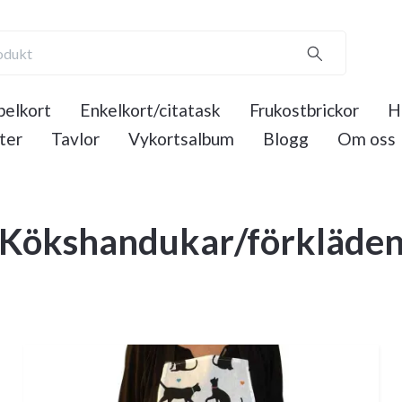
elkort
Enkelkort/citatask
Frukostbrickor
H
ter
Tavlor
Vykortsalbum
Blogg
Om oss
Kökshandukar/förkläde