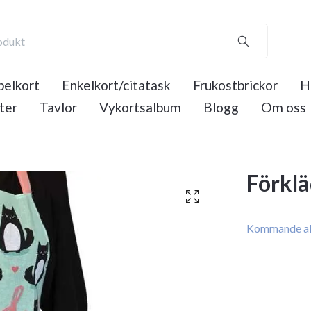
elkort
Enkelkort/citatask
Frukostbrickor
H
ter
Tavlor
Vykortsalbum
Blogg
Om oss
Förklä
Kommande al