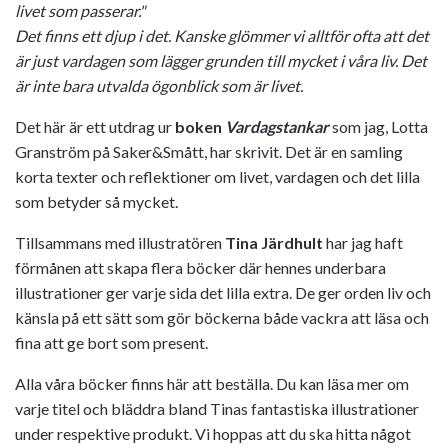
livet som passerar."
Det finns ett djup i det. Kanske glömmer vi alltför ofta att det
är just vardagen som lägger grunden till mycket i våra liv. Det
är inte bara utvalda ögonblick som är livet.
Det här är ett utdrag ur
boken
Vardagstankar
som jag, Lotta
Granström på Saker&Smått, har skrivit. Det är en samling
korta texter och reflektioner om livet, vardagen och det lilla
som betyder så mycket.
Tillsammans med illustratören
Tina Järdhult
har jag haft
förmånen att skapa flera böcker där hennes underbara
illustrationer ger varje sida det lilla extra. De ger orden liv och
känsla på ett sätt som gör böckerna både vackra att läsa och
fina att ge bort som present.
Alla våra böcker finns här att beställa. Du kan läsa mer om
varje titel och bläddra bland Tinas fantastiska illustrationer
under respektive produkt. Vi hoppas att du ska hitta något