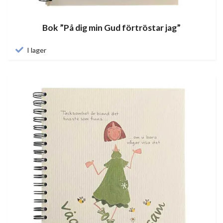
Bok ”På dig min Gud förtröstar jag”
I lager