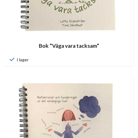
Bok ”Våga vara tacksam”
I lager