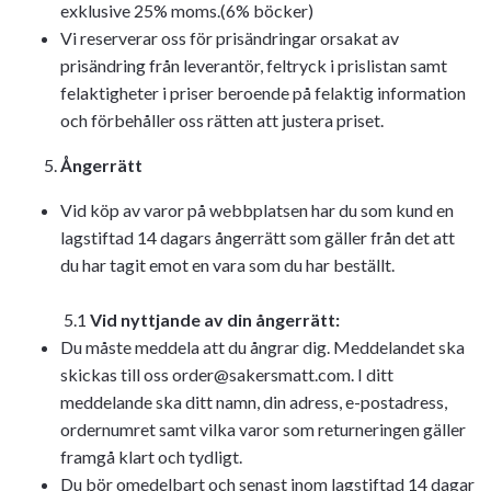
exklusive 25% moms.(6% böcker)
Vi reserverar oss för prisändringar orsakat av
prisändring från leverantör, feltryck i prislistan samt
felaktigheter i priser beroende på felaktig information
och förbehåller oss rätten att justera priset.
Ångerrätt
Vid köp av varor på webbplatsen har du som kund en
lagstiftad 14 dagars ångerrätt som gäller från det att
du har tagit emot en vara som du har beställt.
5.1
Vid nyttjande av din ångerrätt:
Du måste meddela att du ångrar dig. Meddelandet ska
skickas till oss
order@sakersmatt.com
. I ditt
meddelande ska ditt namn, din adress, e-postadress,
ordernumret samt vilka varor som returneringen gäller
framgå klart och tydligt.
Du bör omedelbart och senast inom lagstiftad 14 dagar