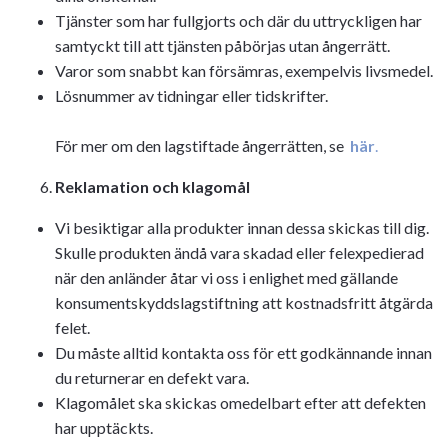
Tjänster som har fullgjorts och där du uttryckligen har
samtyckt till att tjänsten påbörjas utan ångerrätt.
Varor som snabbt kan försämras, exempelvis livsmedel.
Lösnummer av tidningar eller tidskrifter.
För mer om den lagstiftade ångerrätten, se
här
.
Reklamation och klagomål
Vi besiktigar alla produkter innan dessa skickas till dig.
Skulle produkten ändå vara skadad eller felexpedierad
när den anländer åtar vi oss i enlighet med gällande
konsumentskyddslagstiftning att kostnadsfritt åtgärda
felet.
Du måste alltid kontakta oss för ett godkännande innan
du returnerar en defekt vara.
Klagomålet ska skickas omedelbart efter att defekten
har upptäckts.