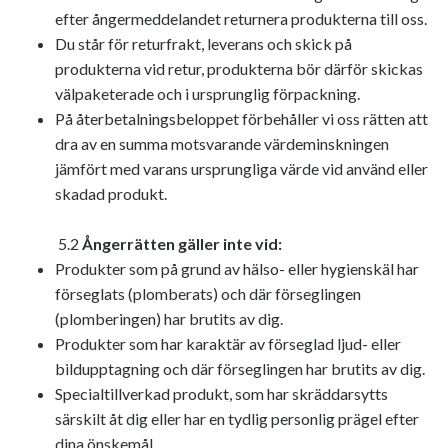
efter ångermeddelandet returnera produkterna till oss.
Du står för returfrakt, leverans och skick på
produkterna vid retur, produkterna bör därför skickas
välpaketerade och i ursprunglig förpackning.
På återbetalningsbeloppet förbehåller vi oss rätten att
dra av en summa motsvarande värdeminskningen
jämfört med varans ursprungliga värde vid använd eller
skadad produkt.
5.2
Ångerrätten gäller inte vid:
Produkter som på grund av hälso- eller hygienskäl har
förseglats (plomberats) och där förseglingen
(plomberingen) har brutits av dig.
Produkter som har karaktär av förseglad ljud- eller
bildupptagning och där förseglingen har brutits av dig.
Specialtillverkad produkt, som har skräddarsytts
särskilt åt dig eller har en tydlig personlig prägel efter
dina önskemål.