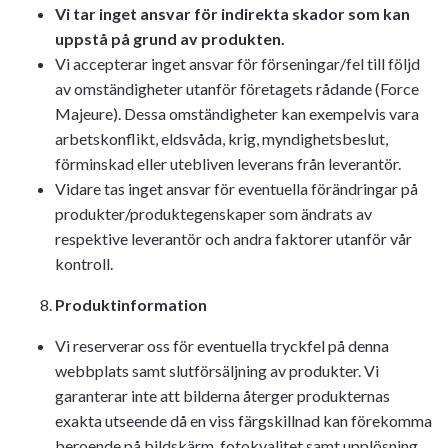
Vi tar inget ansvar för indirekta skador som kan
uppstå på grund av produkten.
Vi accepterar inget ansvar för förseningar/fel till följd
av omständigheter utanför företagets rådande (Force
Majeure). Dessa omständigheter kan exempelvis vara
arbetskonflikt, eldsvåda, krig, myndighetsbeslut,
förminskad eller utebliven leverans från leverantör.
Vidare tas inget ansvar för eventuella förändringar på
produkter/produktegenskaper som ändrats av
respektive leverantör och andra faktorer utanför vår
kontroll.
Produktinformation
Vi reserverar oss för eventuella tryckfel på denna
webbplats samt slutförsäljning av produkter. Vi
garanterar inte att bilderna återger produkternas
exakta utseende då en viss färgskillnad kan förekomma
beroende på bildskärm, fotokvalitet samt upplösning.