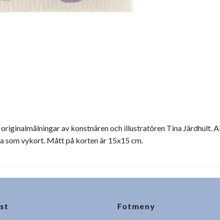
riginalmålningar av konstnären och illustratören Tina Järdhult. A
cka som vykort. Mått på korten är 15x15 cm.
st
Fotmeny