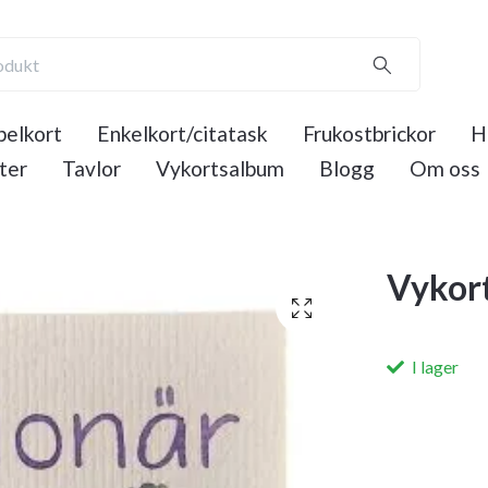
elkort
Enkelkort/citatask
Frukostbrickor
H
ter
Tavlor
Vykortsalbum
Blogg
Om oss
Vykor
I lager