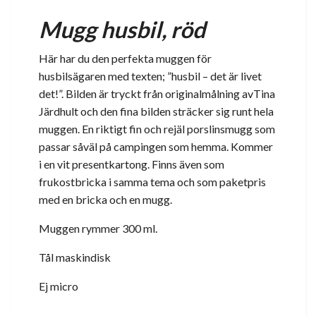
Mugg husbil, röd
Här har du den perfekta muggen för
husbilsägaren med texten; ”husbil – det är livet
det!”. Bilden är tryckt från originalmålning avTina
Järdhult och den fina bilden sträcker sig runt hela
muggen. En riktigt fin och rejäl porslinsmugg som
passar såväl på campingen som hemma. Kommer
i en vit presentkartong. Finns även som
frukostbricka i samma tema och som paketpris
med en bricka och en mugg.
Muggen rymmer 300 ml.
Tål maskindisk
Ej micro