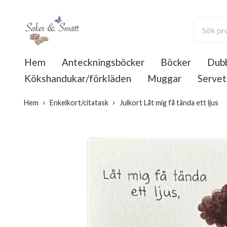
Hem
Anteckningsböcker
Böcker
Dubb
Kökshandukar/förkläden
Muggar
Servet
Hem
Enkelkort/citatask
Julkort Låt mig få tända ett ljus