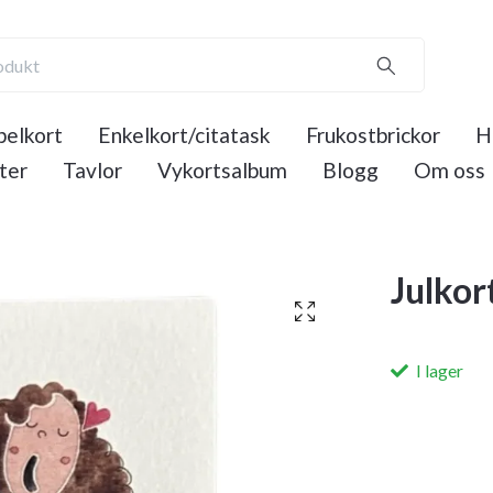
elkort
Enkelkort/citatask
Frukostbrickor
H
ter
Tavlor
Vykortsalbum
Blogg
Om oss
Julkor
I lager