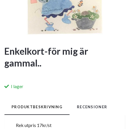
Enkelkort-för mig är
gammal..
I lager
PRODUKTBESKRIVNING
RECENSIONER
Rek utpris 17kr/st