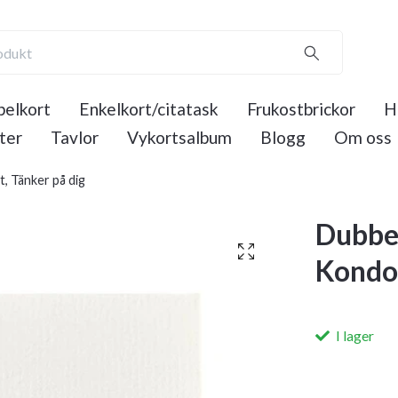
elkort
Enkelkort/citatask
Frukostbrickor
H
ter
Tavlor
Vykortsalbum
Blogg
Om oss
, Tänker på dig
Dubbel
Kondol
I lager