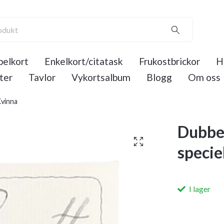
elkort
Enkelkort/citatask
Frukostbrickor
H
ter
Tavlor
Vykortsalbum
Blogg
Om oss
Kvinna
Dubbel
specie
I lager