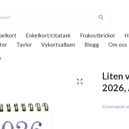
elkort
Enkelkort/citatask
Frukostbrickor
H
ter
Tavlor
Vykortsalbum
Blogg
Om oss
r
Liten 
2026, 
Kommande al