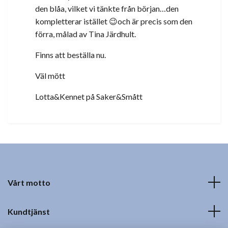
den blåa, vilket vi tänkte från början…den
kompletterar istället 😉och är precis som den
förra, målad av Tina Järdhult.
Finns att beställa nu.
Väl mött
Lotta&Kennet på Saker&Smått
Vårt motto
Kundtjänst