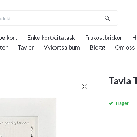
elkort
Enkelkort/citatask
Frukostbrickor
H
ter
Tavlor
Vykortsalbum
Blogg
Om oss
Tavla
I lager