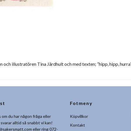
 och illustratören Tina Järdhult och med texten; ”hipp, hipp, hurra
st
Fotmeny
 om du har någon fråga eller
Köpvillkor
 svarar alltid så snabbt vi kan!
Kontakt
@sakersmatt.com
eller ring 072-