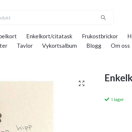
elkort
Enkelkort/citatask
Frukostbrickor
H
ter
Tavlor
Vykortsalbum
Blogg
Om oss
Enkelk
I lager