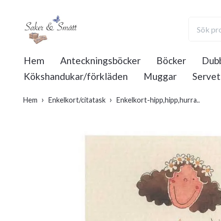
Hem
Anteckningsböcker
Böcker
Dubb
Kökshandukar/förkläden
Muggar
Servet
Hem
Enkelkort/citatask
Enkelkort-hipp,hipp,hurra..