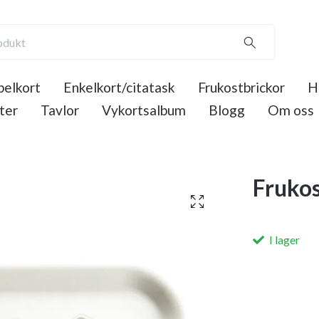
elkort
Enkelkort/citatask
Frukostbrickor
H
ter
Tavlor
Vykortsalbum
Blogg
Om oss
Frukos
I lager