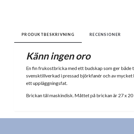
PRODUKTBESKRIVNING
RECENSIONER
Känn ingen oro
En fin frukostbricka med ett budskap som ger både tr
svensktillverkad i pressad björkfanér och av mycket hö
ett uppläggningsfat.
Brickan tål maskindisk.
Måttet på brickan är 27 x 20