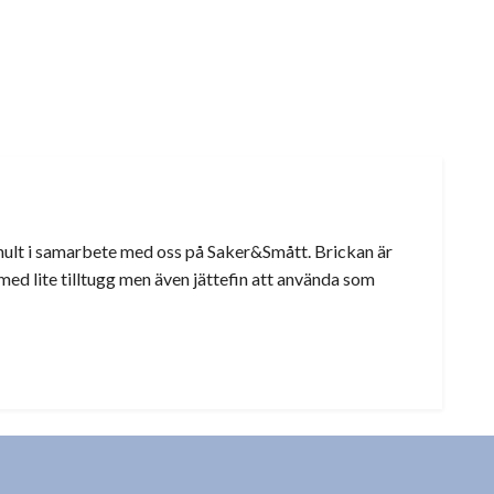
dhult i samarbete med oss på Saker&Smått. Brickan är
med lite tilltugg men även jättefin att använda som