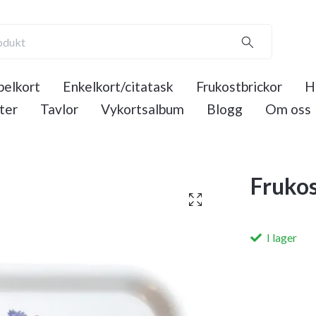
elkort
Enkelkort/citatask
Frukostbrickor
H
ter
Tavlor
Vykortsalbum
Blogg
Om oss
Frukos
I lager