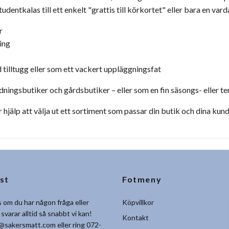
tudentkalas till ett enkelt "grattis till körkortet" eller bara en v
r
ing
d tilltugg eller som ett vackert uppläggningsfat
dningsbutiker och gårdsbutiker – eller som en fin säsongs- eller t
r hjälp att välja ut ett sortiment som passar din butik och dina kun
st
Fotmeny
 om du har någon fråga eller
Köpvillkor
 svarar alltid så snabbt vi kan!
Kontakt
@sakersmatt.com
eller ring 072-