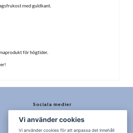
ardagsfrukost med guldkant.
emaprodukt för högtider.
der!
Sociala medier
Facebook
Vi använder cookies
Instagram
Vi använder cookies för att anpassa det innehåll