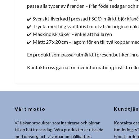
passa alla typer av firanden – från födelsedagar och s
✔️ Svensktillverkad i pressad FSC®-märkt björkfané
✔️ Tryckt med högkvalitativt motiv från originalmåln
✔️ Maskindisk säker – enkel att hålla ren
✔️ Mått: 27 x 20 cm – lagom för en till två koppar me
En produkt som passar utmärkt i presentbutiker, inre
Kontakta oss gärna för mer information, prislista elle
Vårt motto
Kundtjän
Vi älskar produkter som inspirerar och bidrar
Kontakta oss
till en bättre vardag. Våra produkter är utvalda
fundering. Vi
med omsorg och vi värnar om hållbarhet.
Epost:
order